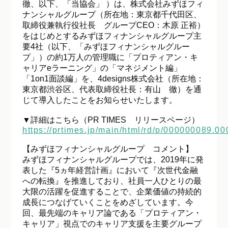
徹、以下、「当協会」 ）は、株式会社みずほフィ
ナンシャルグループ（所在地：東京都千代田区、
取締役兼執行役社長 グループCEO：木原 正裕）
をはじめとするみずほフィナンシャルグループ主
要4社（以下、「みずほフィナンシャルグルー
プ」）の約1万人の管理職に「プロティアン・キ
ャリアeラーニング」の「マネジメント編」
「1on1面談編」を、4designs株式会社（所在地：
東京都渋谷区、代表取締役社長：有山 徹）を通
じて導入したことをお知らせいたします。
▼詳細はこちら（PR TIMES リリースページ）
https://prtimes.jp/main/html/rd/p/000000089.0
【​みずほフィナンシャルグループ コメント】
みずほフィナンシャルグループでは、2019年に発
表した『5ヵ年経営計画』において『次世代金融
への転換』を推進しており、社員一人ひとりの最
大限の活躍を促進することで、企業価値の持続的
成長につなげていくことをめざしています。今
回、最先端のキャリア論である「プロティアン・
キャリア」視点でのキャリア支援を主要グループ