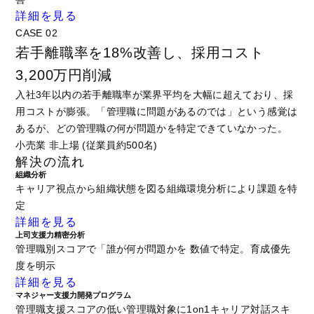
詳細を見る
CASE 02
若手離職率を18%改善し、採用コスト
3,200万円削減
入社3年以内の若手離職率が業界平均を大幅に超えており、採
用コストが膨張。「管理職に問題があるのでは」という感覚は
あるが、どの管理職の何が問題かを特定できていなかった。
小売業 非上場 (従業員約500名)
解決の流れ
組織分析
キャリア視点から組織状態を図る組織環境分析により課題を特
定
詳細を見る
上司支援力精密分析
管理職別スコアで「誰が何が問題かを 数値で特定。育成優先
度を明示
詳細を見る
マネジャー支援力開発プログラム
管理職支援スコアの低い管理職対象に1on1キャリア対話スキ