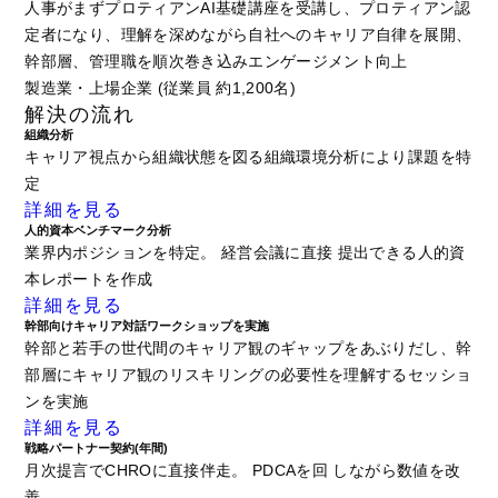
人事がまずプロティアンAI基礎講座を受講し、プロティアン認
定者になり、理解を深めながら自社へのキャリア自律を展開、
幹部層、管理職を順次巻き込みエンゲージメント向上
製造業・上場企業 (従業員 約1,200名)
解決の流れ
組織分析
キャリア視点から組織状態を図る組織環境分析により課題を特
定
詳細を見る
人的資本ベンチマーク分析
業界内ポジションを特定。 経営会議に直接 提出できる人的資
本レポートを作成
詳細を見る
幹部向けキャリア対話ワークショップを実施
幹部と若手の世代間のキャリア観のギャップをあぶりだし、幹
部層にキャリア観のリスキリングの必要性を理解するセッショ
ンを実施
詳細を見る
戦略パートナー契約(年間)
月次提言でCHROに直接伴走。 PDCAを回 しながら数値を改
善