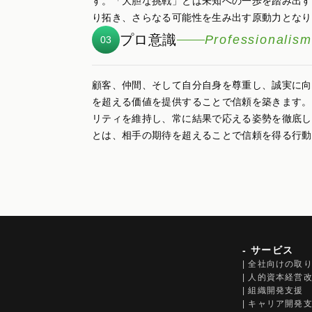
す。「大胆な挑戦」とは未知への一歩を踏み出す
り拓き、さらなる可能性を生み出す原動力となり
プロ意識
Professionalism
03
顧客、仲間、そして自分自身を尊重し、誠実に向
を超える価値を提供することで信頼を築きます。
リティを維持し、常に結果で応える姿勢を徹底し
とは、相手の期待を超えることで信頼を得る行動
- サービス
| 全社向けの取
| 人的資本経営
| 組織開発支援
| キャリア開発