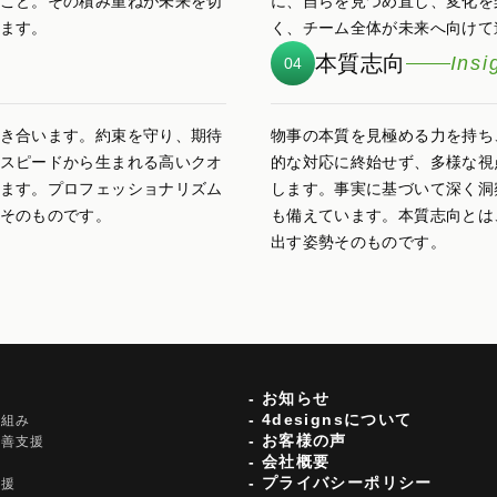
こと。その積み重ねが未来を切
に、自らを見つめ直し、変化を
ます。
く、チーム全体が未来へ向けて
本質志向
Insi
04
き合います。約束を守り、期待
物事の本質を見極める力を持ち
スピードから生まれる高いクオ
的な対応に終始せず、多様な視
ます。プロフェッショナリズム
します。事実に基づいて深く洞
そのものです。
も備えています。本質志向とは
出す姿勢そのものです。
- お知らせ
- 4designsについて
り組み
- お客様の声
改善支援
- 会社概要
- プライバシーポリシー
支援