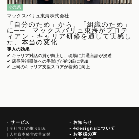
小売業
マックスバリュ東海株式会社
「自分のため」から、「組織のため」
に── マックスバリュ東海がプロテ
ィアン・キャリア研修を通して実感し
た、本当の変化
導入の効果
✔ キャリア対話の質が向上し、現場に共通言語が浸透
✔ 店長候補研修への手挙げが約3倍に増加
✔ 上司のキャリア支援スコアが着実に向上
- サービス
- お知らせ
- 4designsについて
| 全社向けの取り組み
- お客様の声
| 人的資本経営改善支援